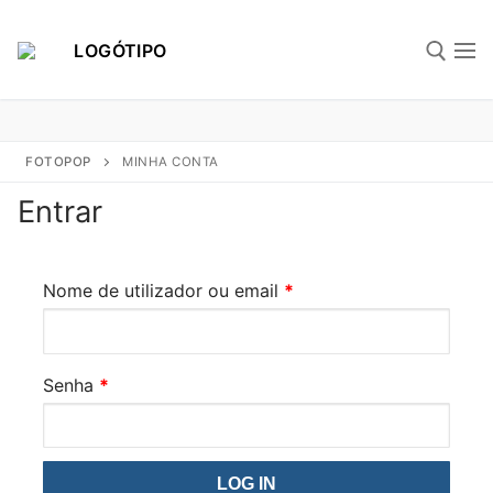
Saltar
para
conteúdo
Pesquisar por:
FOTOPOP
MINHA CONTA
Entrar
Página Inicial
Nome de utilizador ou email
*
Portefólio
Senha
*
LOG IN